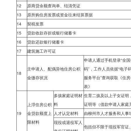
12
原商贷余额查询单、结清凭证
13
原所购住房发票或资金往来结算票据
14
契税发票
15
贷款收款存折或银行储蓄卡
16
贷款还款银行储蓄卡
17
建筑施工许可证
申请人通过手机登录“全国
主申请人、配偶异地住房公积
码”，工作人员依据“电子
18
金缴存状况
服务平台”查询获取《住
表》
多孩家庭证明材
生育二孩及以上子女证明
料
证明等
（借款申请人家庭
上浮住房公积
19
金贷款额度上
人才认定材料
由柳州市人才服务和人事
限材料
现役或退役军人
包括但不限于现役军官证