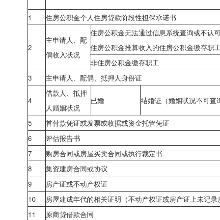
1
住房公积金个人住房贷款阶段性担保承诺书
住房公积金无法通过信息系统查询或不认
主申请人、配
2
住房公积金推算收入的住房公积金缴存职
偶收入状况
非住房公积金缴存职工
3
主申请人、配偶、抵押人身份证
借款人、抵押
4
已婚
结婚证（婚姻状况不可查
人婚姻状况
5
首付款
凭证或发票或收据或资金托管凭证
6
评估报告书
7
购房合同或房屋买卖合同或执行裁定书
8
集资建房合同或协议
9
房产证或不动产权证
10
房屋建成年代的相关证明（不动产权证或房产证上未记录
11
原商贷借款合同