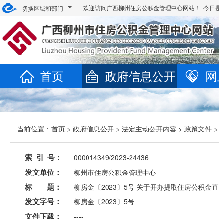
欢迎访问广西柳州住房公积金管理中心网站！ 今日
切换区域和部门
首页
政府信息公开
网
当前位置：
首页
>
政府信息公开
>
法定主动公开内容
>
政策文件
>
索 引 号：
000014349/2023-24436
发文单位：
柳州市住房公积金管理中心
标 题：
柳房金〔2023〕5号 关于开办提取住房公积
发文字号：
柳房金〔2023〕5号
文件下载：
----