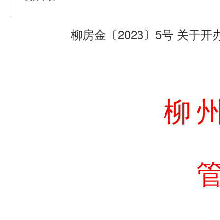
柳房金〔2023〕5号 关
柳