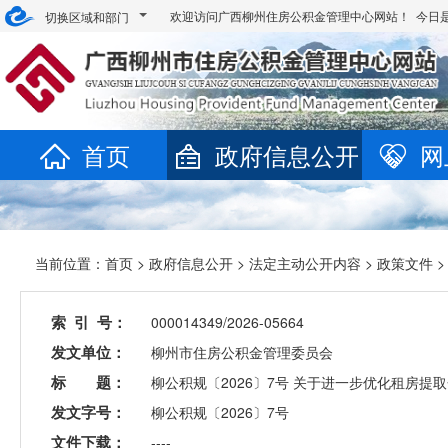
欢迎访问广西柳州住房公积金管理中心网站！ 今日
切换区域和部门
首页
政府信息公开
网
当前位置：
首页
>
政府信息公开
>
法定主动公开内容
>
政策文件
>
索 引 号：
000014349/2026-05664
发文单位：
柳州市住房公积金管理委员会
标 题：
柳公积规〔2026〕7号 关于进一步优化租房
发文字号：
柳公积规〔2026〕7号
文件下载：
----